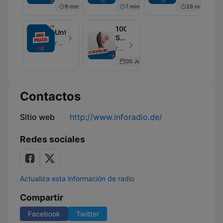
9 min
7 min
28 min
100
Unterwegs
Sekunden
rbb24 Inforadio
Leben
rbb24 Inforadio - Episodio 204
05 Jun 2026
Contactos
Sitio web
http://www.inforadio.de/
Redes sociales
Actualiza esta información de radio
Compartir
Facebook
Twitter