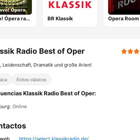
Bravo! Ópera radio
BR Klassik
Opera Room
ssik Radio Best of Oper
, Leidenschaft, Dramatik und große Arien!
sica
Éxitos clásicos
uencias Klassik Radio Best of Oper:
burg:
Online
ntactos
 web
https://select.klassikradio.de/