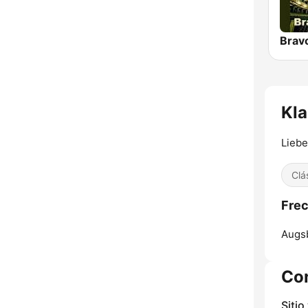
Kla
Liebe
Clá
Frec
Augs
Co
Sitio