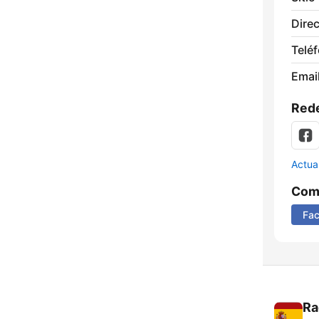
Direc
Telé
Email
Rede
Actua
Comp
Fa
Ra