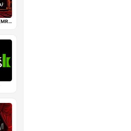
OperaRadio (MRG.fm)
o