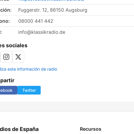
ción:
Fuggerstr. 12, 86150 Augsburg
fono:
08000 441 442
:
info@klassikradio.de
s sociales
liza esta información de radio
artir
cebook
Twitter
dios de España
Recursos