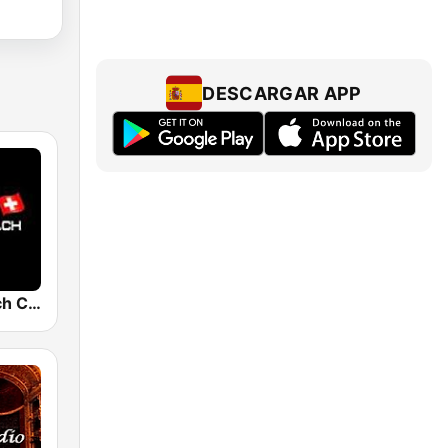
DESCARGAR APP
SwissRadio.ch Classical Opera