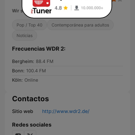
Wir sind der Westen.
Pop / Top 40
Contemporánea para adultos
Noticias
Frecuencias WDR 2:
Bergheim:
88.4 FM
Bonn:
100.4 FM
Köln:
Online
Contactos
Sitio web
http://www.wdr2.de/
Redes sociales