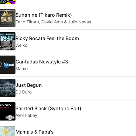
Sunshine (Tikaro Remix)
Taito Tikaro, David Amo & Julio Navas
Ricky Rocata Feel the Boom
Weiko
Cantadas Newstyle #3
Manxx
Just Begun
DJ Duro
Painted Black (Syntone Edit)
Alex Fakey
Mama's & Papa's