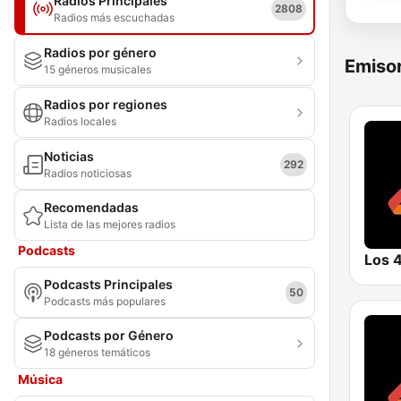
Radios Principales
2808
Radios más escuchadas
Radios por género
Emisor
15 géneros musicales
Radios por regiones
Radios locales
Noticias
292
Radios noticiosas
Recomendadas
Lista de las mejores radios
Podcasts
Los 
Podcasts Principales
50
Podcasts más populares
Podcasts por Género
18 géneros temáticos
Música