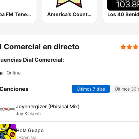
Europa FM Tenerife
America's Country
Los 40 Beni
l Comercial en directo
uencias Dial Comercial:
a:
Online
 Canciones
Últimos 7 días
Últimos 30 
Joyenergizer (Phisical Mix)
Joy Kitikonti
Hola Guapo
T-Comissi