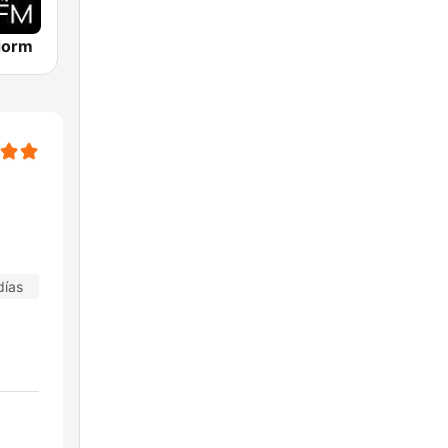
dorm
días