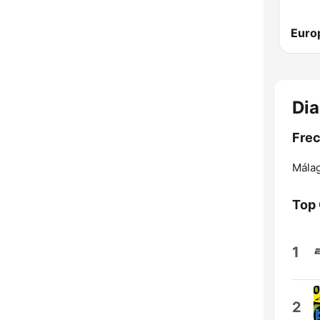
Dia
Frec
Málag
Top
1
2