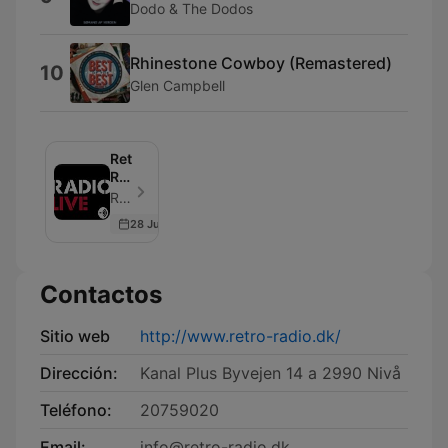
Dodo & The Dodos
Rhinestone Cowboy (Remastered)
10
Glen Campbell
Retro
Radio
is
Retro radio - Episodio 3
back
28 Jun 2018
Contactos
Sitio web
http://www.retro-radio.dk/
Dirección:
Kanal Plus Byvejen 14 a 2990 Nivå
Teléfono:
20759020
Email:
info@retro-radio.dk