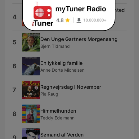
Barbra Streisand (The Most Wanted
4
Woman) [Radio Mix]
Boney M.
Den Unge Gartners Morgensang
5
Bjørn Tidmand
En lykkelig familie
6
Anne Dorte Michelsen
Regnvejrsdag I November
7
Pia Raug
Himmelhunden
8
Teddy Edelmann
Sømand af Verden
9