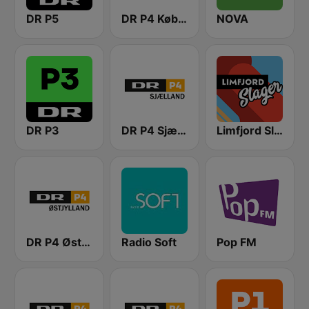
DR P5
DR P4 København
NOVA
DR P3
DR P4 Sjælland
Limfjord Slager
DR P4 Østjyllands
Radio Soft
Pop FM