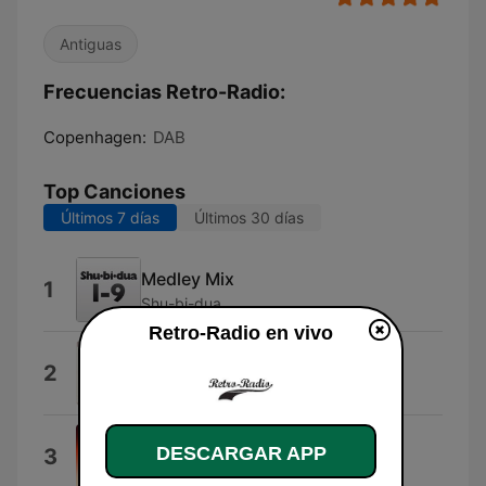
Antiguas
Frecuencias Retro-Radio:
Copenhagen:
DAB
Top Canciones
Últimos 7 días
Últimos 30 días
Medley Mix
1
Shu-bi-dua
Retro-Radio en vivo
Fuldmånefeber
2
Dodo & The Dodos
Mandalay
DESCARGAR APP
3
Four Jacks