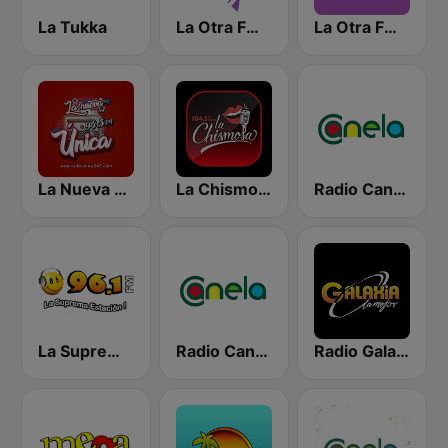
La Tukka
La Otra FM - Quito
La Otra FM - Guayaquil
La Nueva Unica 94.5 FM
La Chismosa 104.1
Radio Canela Guayas
La Suprema Estacion 96.1 FM
Radio Canela Azuay
Radio Galaxia