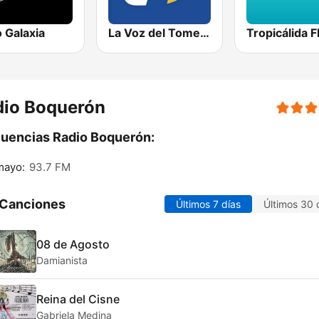
 Galaxia
La Voz del Tomebamba
Tropicálida 
dio Boquerón
uencias Radio Boquerón:
mayo:
93.7 FM
 Canciones
Últimos 7 días
Últimos 30 
08 de Agosto
Damianista
Reina del Cisne
Gabriela Medina