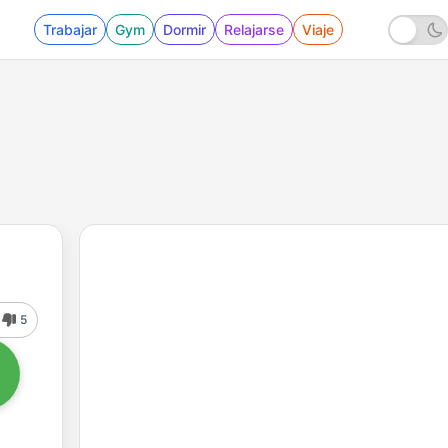
Trabajar
Gym
Dormir
Relajarse
Viaje
5