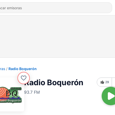
ras
Radio Boquerón
Radio Boquerón
29
93.7 FM