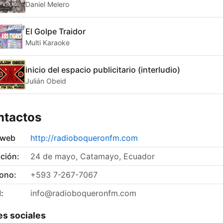
Daniel Melero
El Golpe Traidor
Multi Karaoke
inicio del espacio publicitario (interludio)
Julián Obeid
ntactos
 web
http://radioboqueronfm.com
ción:
24 de mayo, Catamayo, Ecuador
fono:
+593 7-267-7067
:
info@radioboqueronfm.com
s sociales