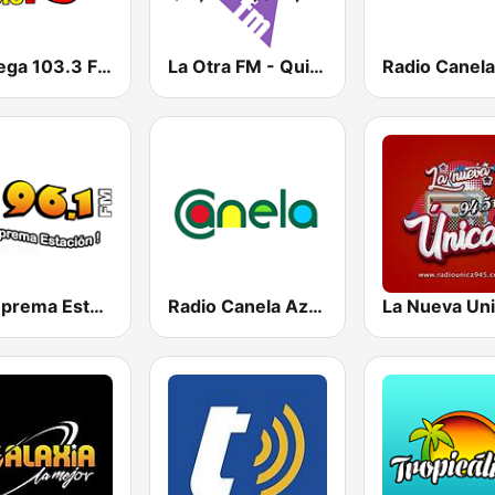
La Mega 103.3 FM
La Otra FM - Quito
La Suprema Estacion 96.1 FM
Radio Canela Azuay