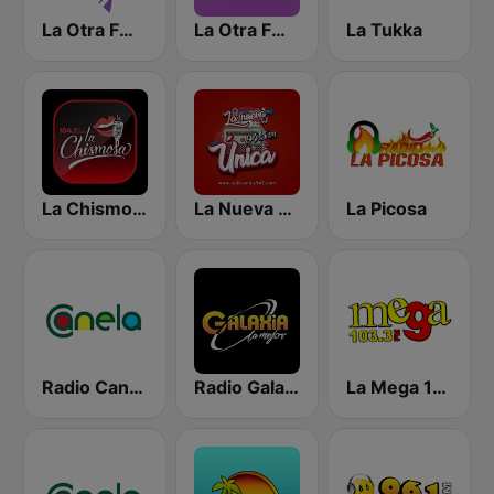
La Otra FM - Quito
La Otra FM - Guayaquil
La Tukka
La Chismosa 104.1
La Nueva Unica 94.5 FM
La Picosa
Radio Canela Guayas
Radio Galaxia
La Mega 103.3 FM