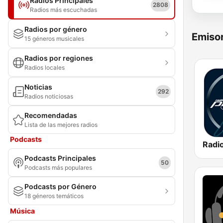
Radios Principales
2808
Radios más escuchadas
Radios por género
Emisor
15 géneros musicales
Radios por regiones
Radios locales
Noticias
292
Radios noticiosas
Recomendadas
Lista de las mejores radios
Podcasts
Radio
Podcasts Principales
50
Podcasts más populares
Podcasts por Género
18 géneros temáticos
Música