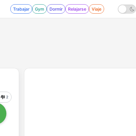
Trabajar
Gym
Dormir
Relajarse
Viaje
2