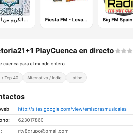
إذاعة القرآن الكريم من القاهرة
Fiesta FM - Levante
Big FM Spain
toria21+1 PlayCuenca en directo
 cuenca para el mundo entero
 / Top 40
Alternativa / Indie
Latino
ntactos
 web
http://sites.google.com/view/emisorasmusicales
fono:
623017860
:
rtv8grupo@gmail.com