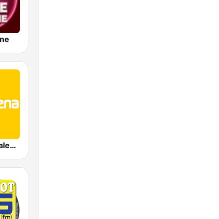
ine
MuyBuena Valencia