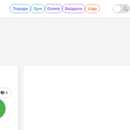
Trabajar
Gym
Dormir
Relajarse
Viaje
8