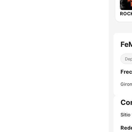
FeM
Dep
Frec
Giron
Co
Sitio
Rede