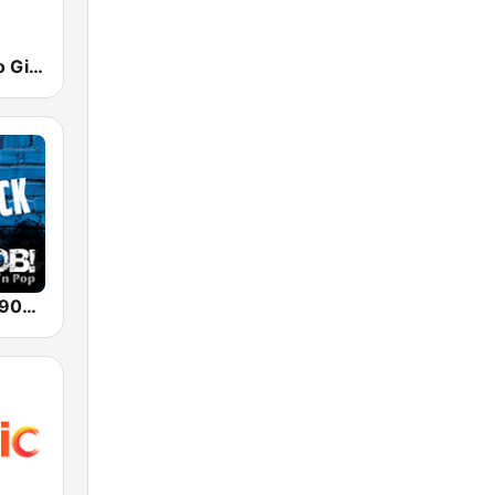
Taronja Ràdio Girona
RADIO BOB! 90er Rock