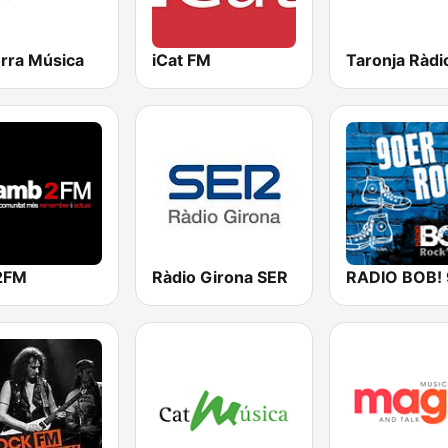
rra Música
iCat FM
2FM
Ràdio Girona SER