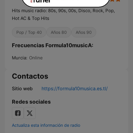
Hits music radio: 80s, 90s, 00s, Disco, Rock, Pop,
Hot AC & Top Hits
Pop / Top 40
Años 80
Años 90
Frecuencias Formula10musicA:
Murcia:
Online
Contactos
Sitio web
https://formula10musica.es.tl/
Redes sociales
Actualiza esta información de radio