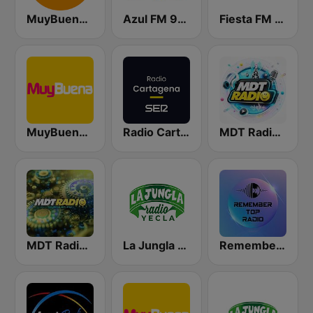
MuyBuena - Alicante
Azul FM 98.6 Región de Murcia
Fiesta FM - Levante
MuyBuena Benidorm
Radio Cartagena SER
MDT Radio Valencia
MDT Radio Murcia
La Jungla Radio Yecla
Remember Top Radio