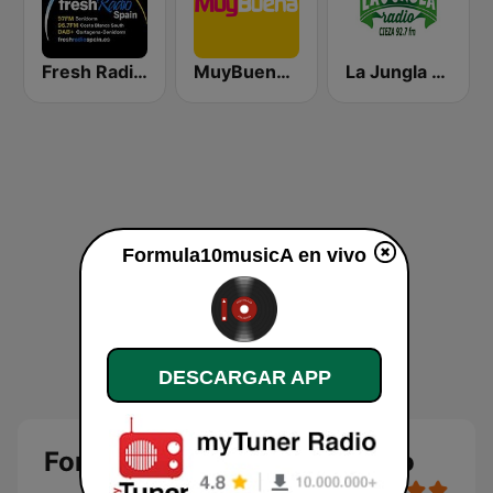
Fresh Radio Spain
MuyBuena Murcia
La Jungla Radio Cieza
Formula10musicA en vivo
DESCARGAR APP
Formula10musicA en directo