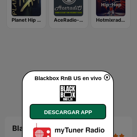
Planet Hip Hop (MRG.fm)
AceRadio-Classic RnB
Hotmixradio Hip Hop
Blackbox RnB US en vivo
DESCARGAR APP
Blackbox RnB US