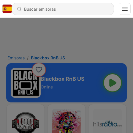
Emisoras
Blackbox RnB US
Blackbox RnB US
Online