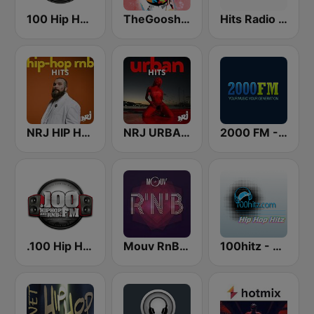
100 Hip Hop and RNB FM
TheGoosh Radio - R&B
Hits Radio Hip Hop / RnB
NRJ HIP HOP RNB HITS
NRJ URBAN HITS
2000 FM - RNB and Hip Hop
.100 Hip Hop and RNB.FM
Mouv RnB & Soul
100hitz - Hip Hop Hitz