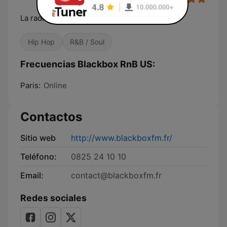
La radio Hip Hop et R'n'b
Hip Hop
R&B / Soul
Frecuencias Blackbox RnB US:
Paris:
Online
Contactos
Sitio web
http://www.blackboxfm.fr/
Teléfono:
0825 24 10 10
Email:
contact@blackboxfm.fr
Redes sociales