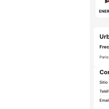
Urb
Frec
Paris
Co
Sitio
Telé
Email