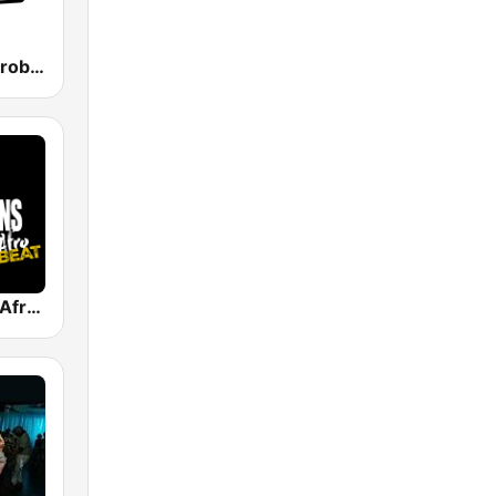
Tropiques Afrobeat
Générations Afrobeat