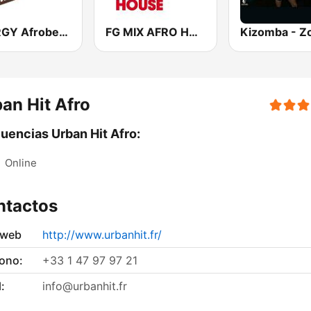
ENERGY Afrobeats
FG MIX AFRO HOUSE
Kizomba - Z
an Hit Afro
uencias Urban Hit Afro:
:
Online
ntactos
 web
http://www.urbanhit.fr/
fono:
+33 1 47 97 97 21
:
info@urbanhit.fr