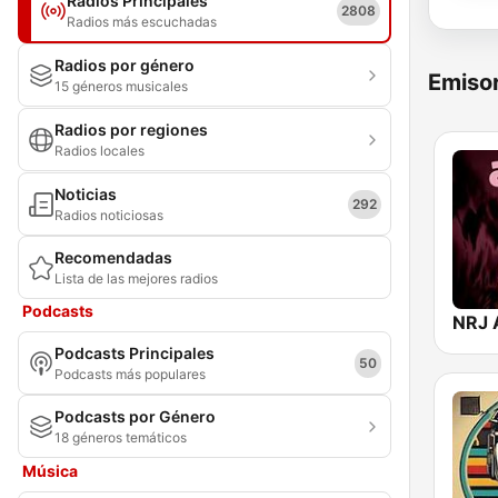
Radios Principales
2808
Radios más escuchadas
Radios por género
Emisor
15 géneros musicales
Radios por regiones
Radios locales
Noticias
292
Radios noticiosas
Recomendadas
Lista de las mejores radios
Podcasts
NRJ 
Podcasts Principales
50
Podcasts más populares
Podcasts por Género
18 géneros temáticos
Música