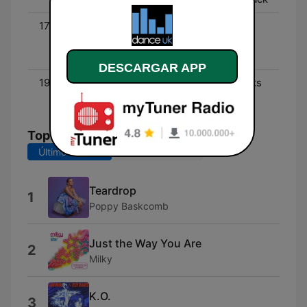
17:00 - 19:00
Greg Newton - The
Poolside Disco (Disco
House)
DESCARGAR APP
19:00 - 21:00
Miditekk (Alternate Weeks
- Trance)
Top Canciones
Últimos 7 días
Últimos 30 días
Teardrop
1
Poppy Baskcomb
Just the Way You Are
2
Milky
K.O.
3