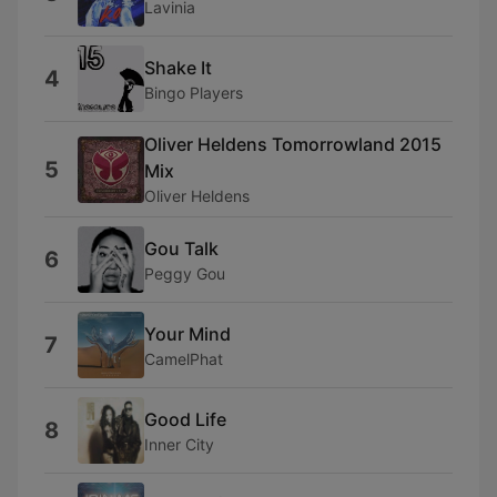
Lavinia
Shake It
4
Bingo Players
Oliver Heldens Tomorrowland 2015
5
Mix
Oliver Heldens
Gou Talk
6
Peggy Gou
Your Mind
7
CamelPhat
Good Life
8
Inner City