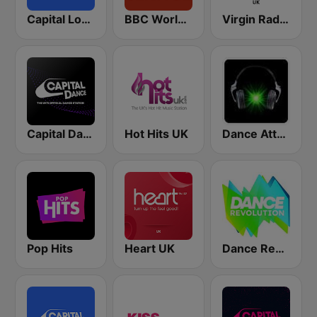
Capital London
BBC World Service
Virgin Radio UK
Capital Dance
Hot Hits UK
Dance Attack FM
Pop Hits
Heart UK
Dance Revolution