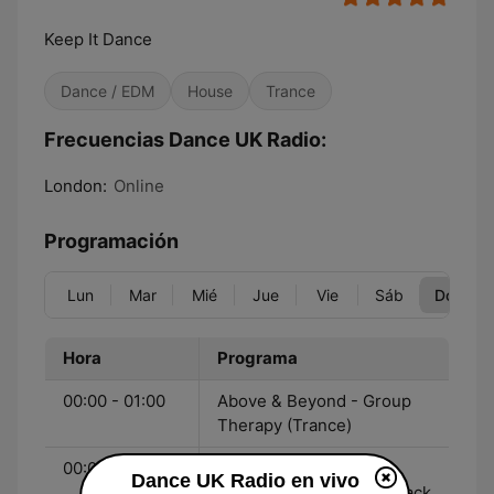
Keep It Dance
Dance / EDM
House
Trance
Frecuencias Dance UK Radio:
London:
Online
Programación
Lun
Mar
Mié
Jue
Vie
Sáb
Dom
Hora
Programa
00:00 - 01:00
Above & Beyond - Group
Therapy (Trance)
00:00 - 17:00
Robo Jock - The Best
Dance UK Radio en vivo
Dance Tracks Back To Back