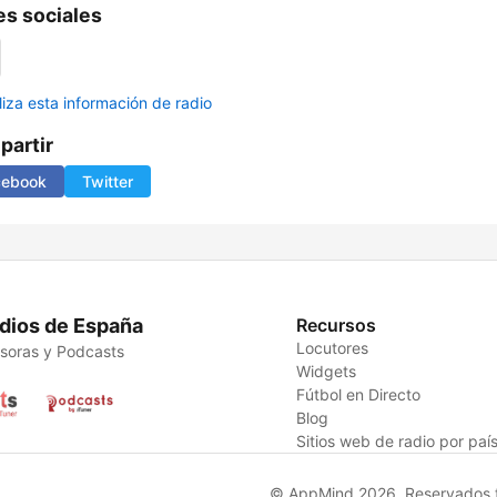
s sociales
liza esta información de radio
artir
cebook
Twitter
dios de España
Recursos
Locutores
soras y Podcasts
Widgets
Fútbol en Directo
Blog
Sitios web de radio por paí
© AppMind 2026. Reservados t