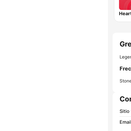
Hear
Gre
Legen
Frec
Ston
Co
Sitio
Email