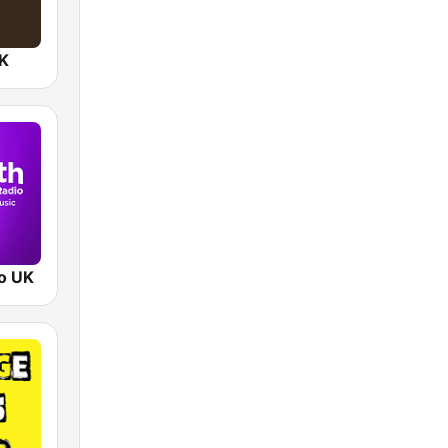
UK
o UK