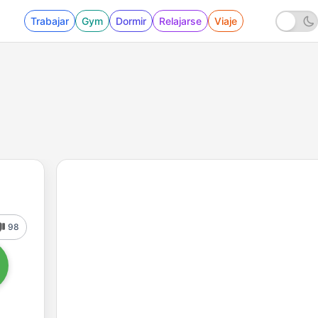
Trabajar
Gym
Dormir
Relajarse
Viaje
98