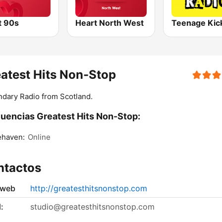
t 90s
Heart North West
atest Hits Non-Stop
dary Radio from Scotland.
uencias Greatest Hits Non-Stop:
ehaven:
Online
ntactos
 web
http://greatesthitsnonstop.com
:
studio@greatesthitsnonstop.com