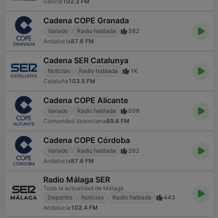
Galicia
102.3 FM
Cadena COPE Granada
Variado
Radio hablada
382
Andalucía
87.6 FM
Cadena SER Catalunya
Noticias
Radio hablada
1K
Cataluña
103.5 FM
Cadena COPE Alicante
Variado
Radio hablada
509
Comunidad Valenciana
89.6 FM
Cadena COPE Córdoba
Variado
Radio hablada
262
Andalucía
87.6 FM
Radio Málaga SER
Toda la actualidad de Málaga
Deportes
Noticias
Radio hablada
443
Andalucía
102.4 FM