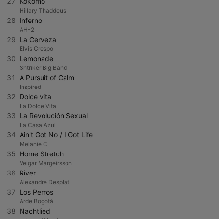
27
Kokomo
Hillary Thaddeus
28
Inferno
AH-2
29
La Cerveza
Elvis Crespo
30
Lemonade
Shtriker Big Band
31
A Pursuit of Calm
Inspired
32
Dolce vita
La Dolce Vita
33
La Revolución Sexual
La Casa Azul
34
Ain't Got No / I Got Life
Melanie C
35
Home Stretch
Veigar Margeirsson
36
River
Alexandre Desplat
37
Los Perros
Arde Bogotá
38
Nachtlied