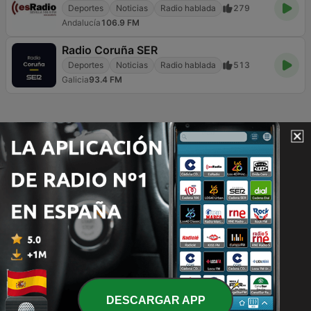
Deportes
Noticias
Radio hablada
279
Andalucía
106.9 FM
Radio Coruña SER
Deportes
Noticias
Radio hablada
513
Galicia
93.4 FM
Página
2
de
17
<
2
3
4
>
>>
TOP CANCIONES
1
Geopolitical News
Marc Dall'Anese
2
si te sabes el tiktok baila
Manu Mcklein
3
Stracciatella galaxy
Jean Luc Leonardon
DESCARGAR APP