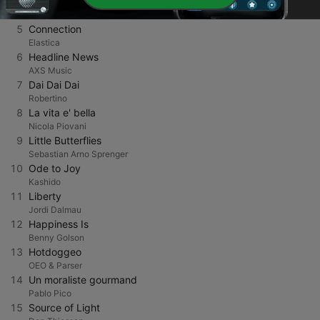
4
Carina
James Hunter
5
Connection
Elastica
6
Headline News
AXS Music
7
Dai Dai Dai
Robertino
8
La vita e' bella
Nicola Piovani
9
Little Butterflies
Sebastian Arno Sprenger
10
Ode to Joy
Kashido
11
Liberty
Jordi Dalmau
12
Happiness Is
Benny Golson
13
Hotdoggeo
OEO & Parser
14
Un moraliste gourmand
Pablo Pico
15
Source of Light