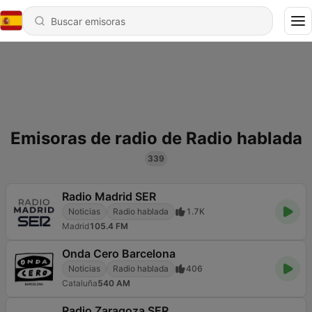
Emisoras de radio de Radio hablada
339
Radio Madrid SER
Noticias
Radio hablada
1.7K
Madrid
105.4 FM
Onda Cero Barcelona
Noticias
Radio hablada
406
Cataluña
540 AM
Radio Zaragoza SER