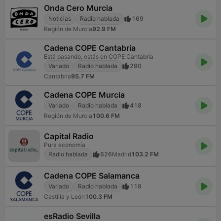
Onda Cero Murcia
Noticias
Radio hablada
169
Región de Murcia
92.9 FM
Cadena COPE Cantabria
Está pasando, estás en COPE Cantabria
Variado
Radio hablada
290
Cantabria
95.7 FM
Cadena COPE Murcia
Variado
Radio hablada
418
Región de Murcia
100.6 FM
Capital Radio
Pura economía
Radio hablada
626
Madrid
103.2 FM
Cadena COPE Salamanca
Variado
Radio hablada
118
Castilla y León
100.3 FM
esRadio Sevilla