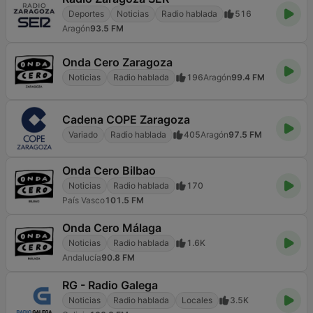
Deportes
Noticias
Radio hablada
516
Aragón
93.5 FM
Onda Cero Zaragoza
Noticias
Radio hablada
196
Aragón
99.4 FM
Cadena COPE Zaragoza
Variado
Radio hablada
405
Aragón
97.5 FM
Onda Cero Bilbao
Noticias
Radio hablada
170
País Vasco
101.5 FM
Onda Cero Málaga
Noticias
Radio hablada
1.6K
Andalucía
90.8 FM
RG - Radio Galega
Noticias
Radio hablada
Locales
3.5K