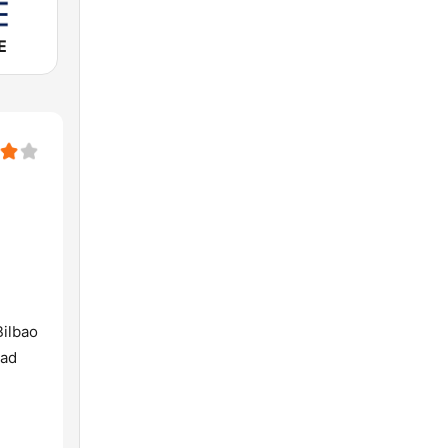
E
Bilbao
dad