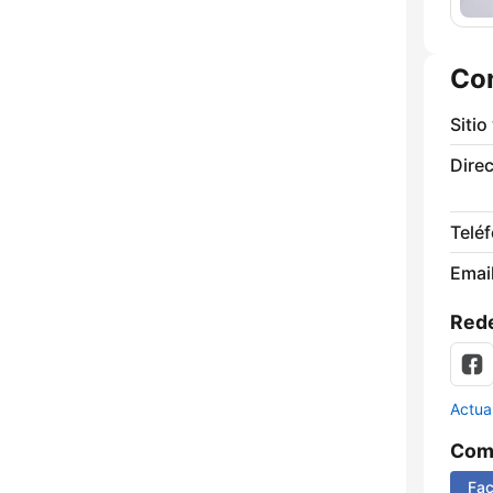
Co
Sitio
Direc
Telé
Email
Rede
Actua
Comp
Fa