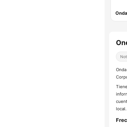
Onda
Ond
Not
Onda 
Corpo
Tiene
infor
cuent
local.
Frec