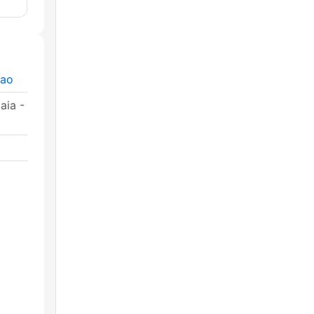
bao
aia -