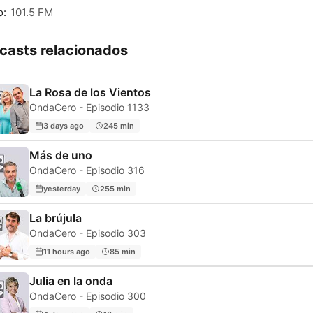
o:
101.5 FM
casts relacionados
La Rosa de los Vientos
OndaCero - Episodio 1133
3 days ago
245 min
Más de uno
OndaCero - Episodio 316
yesterday
255 min
La brújula
OndaCero - Episodio 303
11 hours ago
85 min
Julia en la onda
OndaCero - Episodio 300