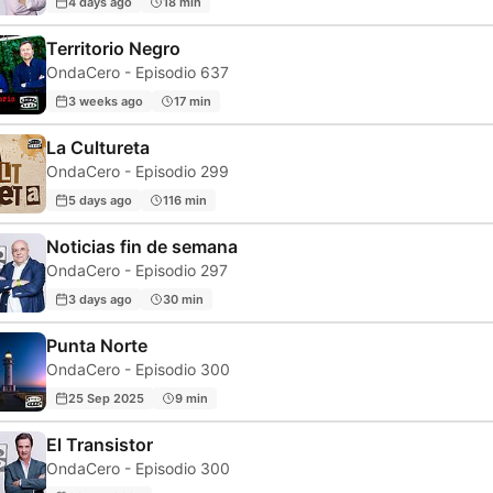
4 days ago
18 min
Territorio Negro
OndaCero - Episodio 637
3 weeks ago
17 min
La Cultureta
OndaCero - Episodio 299
5 days ago
116 min
Noticias fin de semana
OndaCero - Episodio 297
3 days ago
30 min
Punta Norte
OndaCero - Episodio 300
25 Sep 2025
9 min
El Transistor
OndaCero - Episodio 300