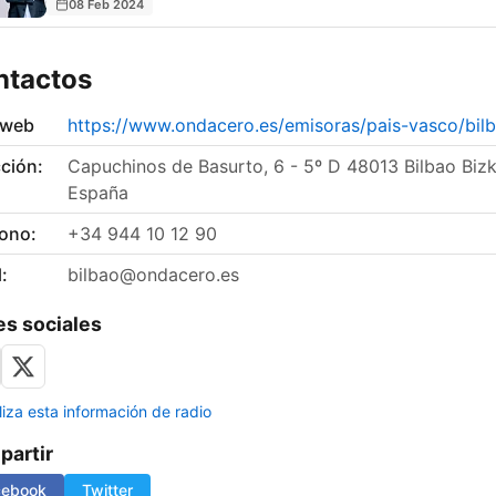
08 Feb 2024
ntactos
 web
https://www.ondacero.es/emisoras/pais-vasco/bil
ción:
Capuchinos de Basurto, 6 - 5º D 48013 Bilbao Bizk
España
fono:
+34 944 10 12 90
:
bilbao@ondacero.es
s sociales
liza esta información de radio
artir
cebook
Twitter