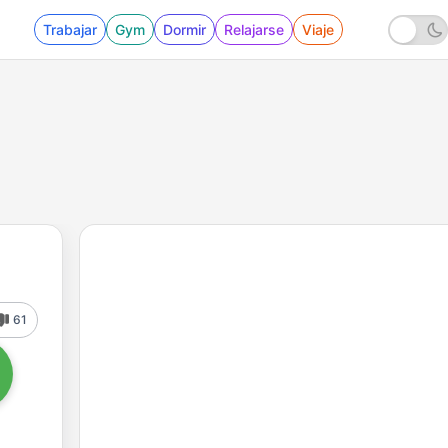
Trabajar
Gym
Dormir
Relajarse
Viaje
61