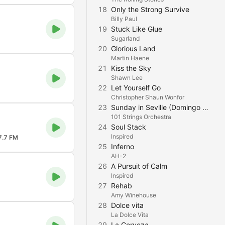
18
Only the Strong Survive
Billy Paul
19
Stuck Like Glue
Sugarland
20
Glorious Land
Martin Haene
21
Kiss the Sky
Shawn Lee
22
Let Yourself Go
Christopher Shaun Wonfor
23
Sunday in Seville (Domingo En Sevilla)
101 Strings Orchestra
24
Soul Stack
Inspired
7.7 FM
25
Inferno
AH-2
26
A Pursuit of Calm
Inspired
27
Rehab
Amy Winehouse
28
Dolce vita
La Dolce Vita
29
La Cerveza