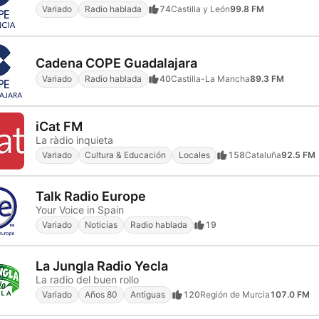
Variado
Radio hablada
74
Castilla y León
99.8 FM
Cadena COPE Guadalajara
Variado
Radio hablada
40
Castilla-La Mancha
89.3 FM
iCat FM
La ràdio inquieta
Variado
Cultura & Educación
Locales
158
Cataluña
92.5 FM
Talk Radio Europe
Your Voice in Spain
Variado
Noticias
Radio hablada
19
La Jungla Radio Yecla
La radio del buen rollo
Variado
Años 80
Antiguas
120
Región de Murcia
107.0 FM