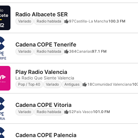
Radio Albacete SER
Variado
Radio hablada
97
Castilla-La Mancha
100.3 FM
Cadena COPE Tenerife
Variado
Radio hablada
364
Canarias
97.1 FM
Play Radio Valencia
La Radio Que Siente Valencia
Pop / Top 40
Variado
Antiguas
18
Comunidad Valenciana
10
Cadena COPE Vitoria
Variado
Radio hablada
52
País Vasco
101.0 FM
Cadena COPE Palencia