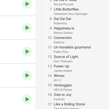
Nicola Piovani
7
Little Butterflies
Sebastian Arno Sprenger
8
Dai Dai Dai
Robertino
9
Happiness Is
Benny Golson
10
Connection
Elastica
11
Un moraliste gourmand
Pablo Pico
12
Source of Light
Dan Thiessen
13
Power Up
James Kaleth
14
Winner
AH-2
15
Hotdoggeo
OEO & Parser
16
Ode to Joy
Kashido
17
Like a Rolling Stone
The Rolling Stones