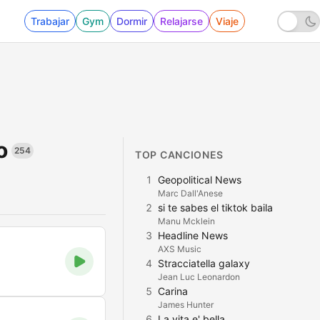
Trabajar
Gym
Dormir
Relajarse
Viaje
o
254
TOP CANCIONES
1
Geopolitical News
Marc Dall'Anese
2
si te sabes el tiktok baila
Manu Mcklein
3
Headline News
AXS Music
4
Stracciatella galaxy
Jean Luc Leonardon
5
Carina
James Hunter
6
La vita e' bella