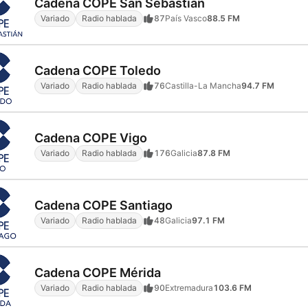
Cadena COPE San Sebastián
Variado
Radio hablada
87
País Vasco
88.5 FM
Cadena COPE Toledo
Variado
Radio hablada
76
Castilla-La Mancha
94.7 FM
Cadena COPE Vigo
Variado
Radio hablada
176
Galicia
87.8 FM
Cadena COPE Santiago
Variado
Radio hablada
48
Galicia
97.1 FM
Cadena COPE Mérida
Variado
Radio hablada
90
Extremadura
103.6 FM