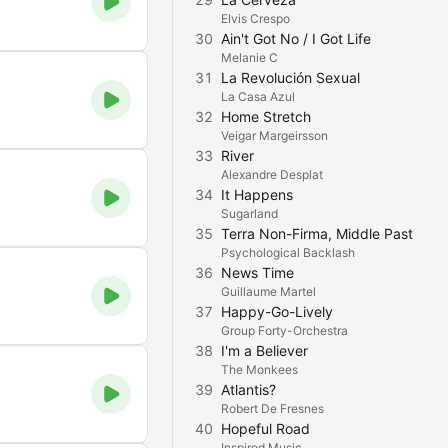
Elvis Crespo
30
Ain't Got No / I Got Life
Melanie C
31
La Revolución Sexual
La Casa Azul
32
Home Stretch
Veigar Margeirsson
33
River
Alexandre Desplat
34
It Happens
Sugarland
35
Terra Non-Firma, Middle Past
Psychological Backlash
36
News Time
Guillaume Martel
37
Happy-Go-Lively
Group Forty-Orchestra
38
I'm a Believer
The Monkees
39
Atlantis?
Robert De Fresnes
40
Hopeful Road
Inspired Music