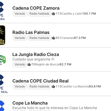
Cadena COPE Zamora
Variado
Radio hablada
173
Castilla y León
105.1 FM
Radio Las Palmas
Variado
Radio hablada
451
Canarias
97.3 FM
La Jungla Radio Cieza
Cuidado que engancha !!!
Variado
70
Región de Murcia
92.7 FM
Cadena COPE Ciudad Real
Variado
Radio hablada
113
Castilla-La Mancha
93.6 FM
Cope La Mancha
Escucha todo lo que te interesa en Cope La Mancha