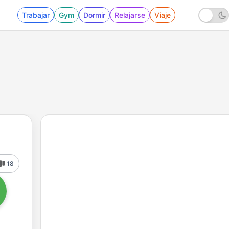
Trabajar
Gym
Dormir
Relajarse
Viaje
18