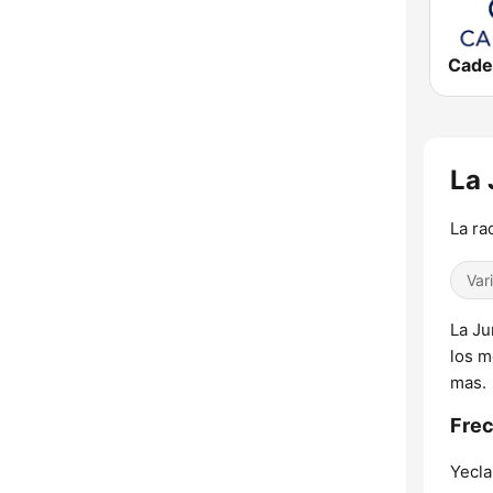
La 
La ra
Var
La Ju
los m
mas.
Frec
Yecla