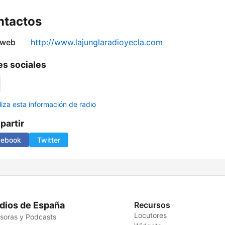
ntactos
 web
http://www.lajunglaradioyecla.com
s sociales
liza esta información de radio
artir
cebook
Twitter
dios de España
Recursos
Locutores
soras y Podcasts