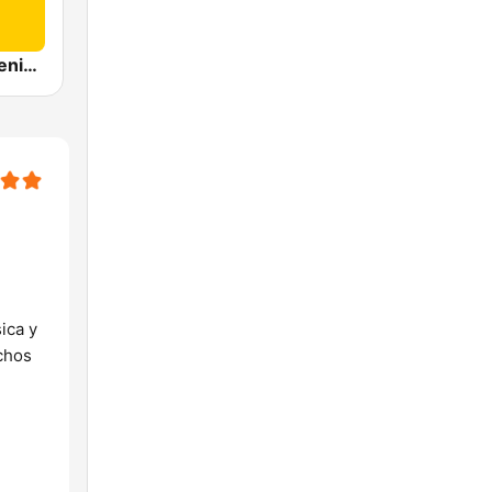
MuyBuena Benidorm
ica y
chos