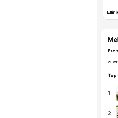
Ellin
Me
Frec
Athen
Top
1
2