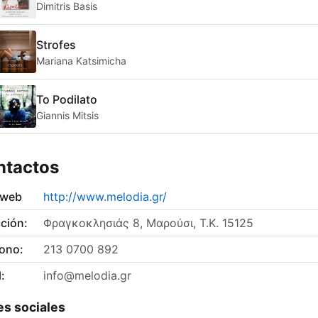
Dimitris Basis
Strofes
Mariana Katsimicha
To Podilato
Giannis Mitsis
ntactos
 web
http://www.melodia.gr/
ción:
Φραγκοκλησιάς 8, Μαρούσι, Τ.Κ. 15125
fono:
213 0700 892
:
info@melodia.gr
s sociales