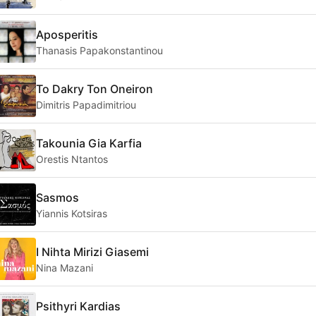
Aposperitis
Thanasis Papakonstantinou
To Dakry Ton Oneiron
Dimitris Papadimitriou
Takounia Gia Karfia
Orestis Ntantos
Sasmos
Yiannis Kotsiras
I Nihta Mirizi Giasemi
Nina Mazani
Psithyri Kardias