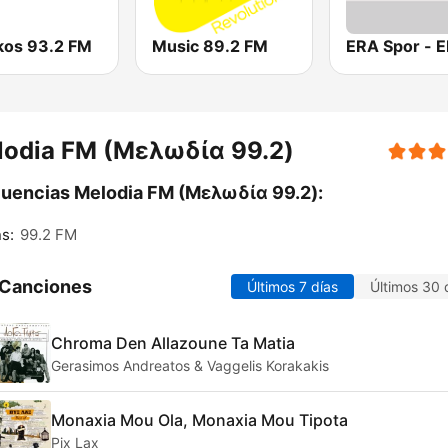
ikos 93.2 FM
Music 89.2 FM
lodia FM (Μελωδία 99.2)
uencias Melodia FM (Μελωδία 99.2):
s:
99.2 FM
 Canciones
Últimos 7 días
Últimos 30 
Chroma Den Allazoune Ta Matia
Gerasimos Andreatos & Vaggelis Korakakis
Monaxia Mou Ola, Monaxia Mou Tipota
Pix Lax