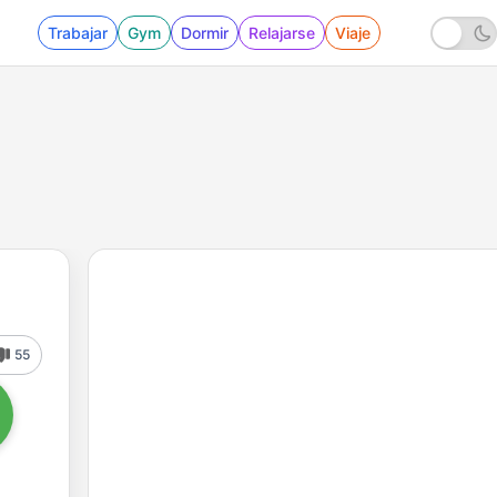
Trabajar
Gym
Dormir
Relajarse
Viaje
55