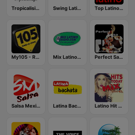
Tropicalisima.fm - Merengue
Swing Latino FM
Top Latino Radio
My105 - Ritmo Latino
Mix Latino Radio
Perfect Salsa
Salsa Mexico
Latina Bachata
Latino Hit Mix