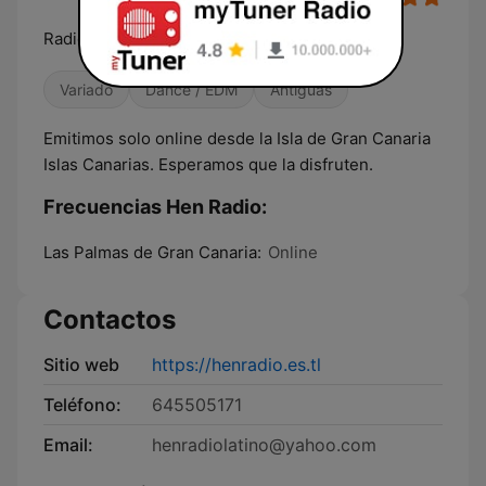
Radio Positiva
Variado
Dance / EDM
Antiguas
Emitimos solo online desde la Isla de Gran Canaria
Islas Canarias. Esperamos que la disfruten.
Frecuencias Hen Radio:
Las Palmas de Gran Canaria:
Online
Contactos
Sitio web
https://henradio.es.tl
Teléfono:
645505171
Email:
henradiolatino@yahoo.com