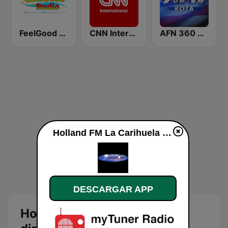
FeelGood Radio
CNN International
AFN 360 Rota
Holland FM La Carihuela en vivo
DESCARGAR APP
Holland FM La Carihuela en