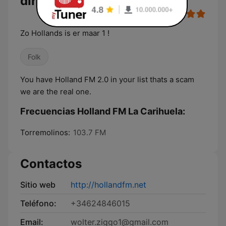
directo
Zo Hollands is er maar 1 !
Folk
You have Holland FM 2.0 in your list thats a scam
we are the real one.
Frecuencias Holland FM La Carihuela:
Torremolinos:
103.7 FM
Contactos
Sitio web
http://hollandfm.net
Teléfono:
+34624846015
Email:
wolter.ziggo1@gmail.com