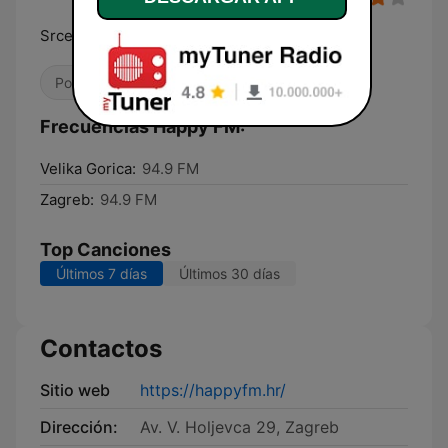
Srcem i tijelom
Pop / Top 40
Años 90
Frecuencias Happy FM:
Velika Gorica:
94.9 FM
Zagreb:
94.9 FM
Top Canciones
Últimos 7 días
Últimos 30 días
Contactos
Sitio web
https://happyfm.hr/
Dirección:
Av. V. Holjevca 29, Zagreb