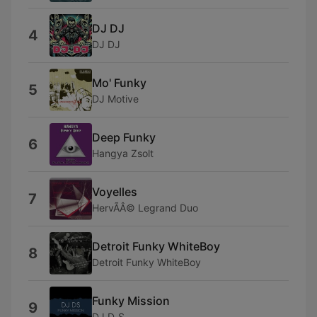
DJ DJ
4
DJ DJ
Mo' Funky
5
DJ Motive
Deep Funky
6
Hangya Zsolt
Voyelles
7
HervÃÂ© Legrand Duo
Detroit Funky WhiteBoy
8
Detroit Funky WhiteBoy
Funky Mission
9
DJ D_S