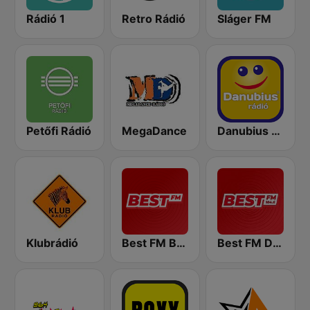
Rádió 1
Retro Rádió
Sláger FM
Petőfi Rádió
MegaDance
Danubius Rádió
Klubrádió
Best FM Budapest
Best FM Debrecen