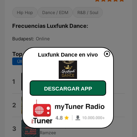
Hip Hop
Dance / EDM
R&B / Soul
Frecuencias Luxfunk Dance:
Budapest:
Online
Top Canciones
Luxfunk Dance en vivo
Últimos 7 días
Últimos 30 días
Party in Budapest
1
DJ Major
DESCARGAR APP
Revolution Party
2
Eurobeat Dj
Funky Party (Radio Edit)
3
Ramzee