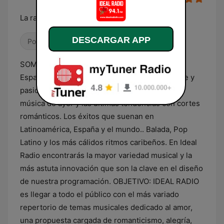
La radio del amor
DESCARGAR APP
Pop / Top 40
Romántica
Latino
SOMOS La Radio Romántica Latina de Málaga-
España. Una radio DIGITAL con energía, empuje y
pasión. Nuestro repertorio musical combina la
música de ayer y las últimas tendencias con cortes
románticos. Los éxitos que suenan en
Latinoamérica, España y el mundo.. Balada, Pop
Latino y los más cálidos ritmos caribeños. En Ideal
Radio encontrarás la mayor variedad musical y la
más astuta innovación que son la clave en el diseño
de nuestra programación. OBJETIVO: IDEAL RADIO
es llegar a todo el público con el más variado
repertorio de temas musicales dedicado al amor,
una propuesta cargada de romanticismo, alegría,