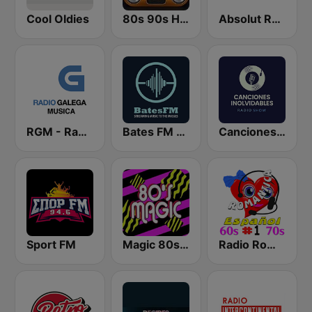
Cool Oldies
80s 90s Hits Radio
Absolut Relax
RGM - Radio Galega Música
Bates FM - 90s Mix
Canciones Inolvidables
Sport FM
Magic 80s Florida
Radio Romantica Español 1