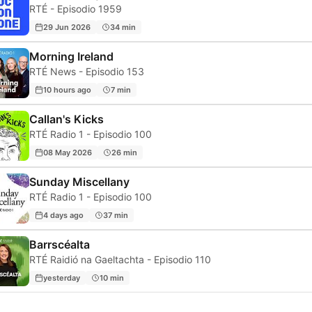
RTÉ - Episodio 1959
29 Jun 2026
34 min
Morning Ireland
RTÉ News - Episodio 153
10 hours ago
7 min
Callan's Kicks
RTÉ Radio 1 - Episodio 100
08 May 2026
26 min
Sunday Miscellany
RTÉ Radio 1 - Episodio 100
4 days ago
37 min
Barrscéalta
RTÉ Raidió na Gaeltachta - Episodio 110
yesterday
10 min