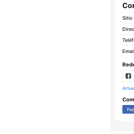
Co
Sitio
Direc
Telé
Email
Rede
Actua
Comp
Fa