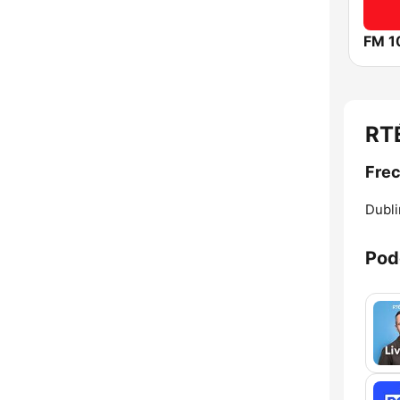
FM 1
RTÉ
Frec
Dubli
Pod