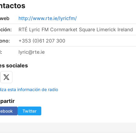
ntactos
 web
http://www.rte.ie/lyricfm/
ción:
RTÉ Lyric FM Cornmarket Square Limerick Ireland
fono:
+353 (0)61 207 300
:
lyric@rte.ie
s sociales
liza esta información de radio
artir
cebook
Twitter