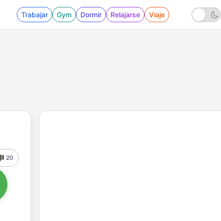
Trabajar
Gym
Dormir
Relajarse
Viaje
20