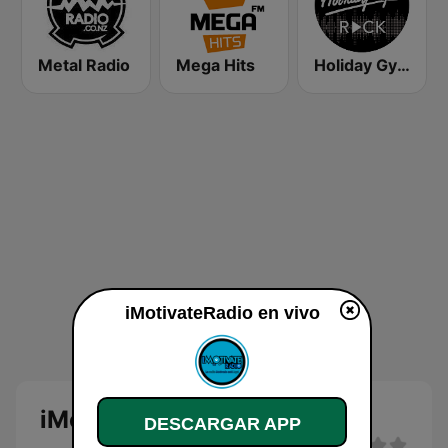
Metal Radio
Mega Hits
Holiday Gym Rock
iMotivateRadio en vivo
iMotivateRadio en directo
DESCARGAR APP