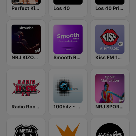
Perfect Kizomba
Los 40
Los 40 Principales
NRJ KIZOMBA
Smooth Radio London
Kiss FM 100.9 FM
Radio Rock FM
100hitz - Top 40
NRJ SPORT MOTIVATION