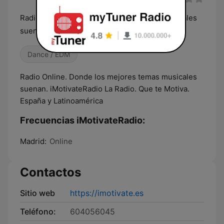
Radio Online. Donde los mejores temas musicales
suenan.
Dance / EDM
Radio Online. Donde los mejores temas musicales
suenan. iMotivateRadio La Radio. Que te Motiva.
España y Latinoamérica
Frecuencias iMotivateRadio:
Madrid:
Online
Contactos
Sitio web
https://imotivate.es
Teléfono:
604056045