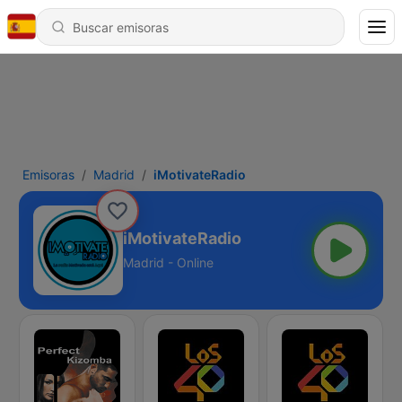
Emisoras
Madrid
iMotivateRadio
iMotivateRadio
Madrid - Online