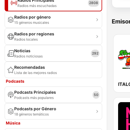
Radios Principales
2808
Radios más escuchadas
Radios por género
Emisor
15 géneros musicales
Radios por regiones
Radios locales
Noticias
292
Radios noticiosas
Recomendadas
Lista de las mejores radios
Podcasts
ITAL
Podcasts Principales
50
Podcasts más populares
Podcasts por Género
18 géneros temáticos
Música