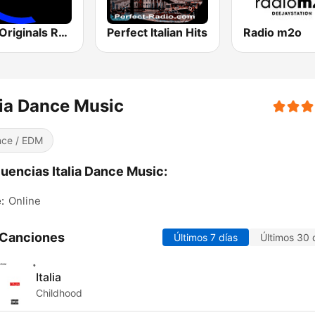
m2o Originals Radio 2
Perfect Italian Hits
Radio m2o
lia Dance Music
ce / EDM
uencias Italia Dance Music:
:
Online
 Canciones
Últimos 7 días
Últimos 30 
Italia
Childhood