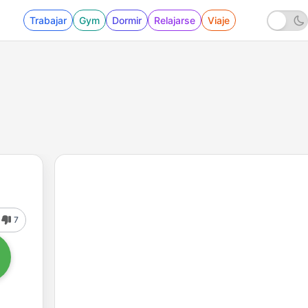
Trabajar
Gym
Dormir
Relajarse
Viaje
7