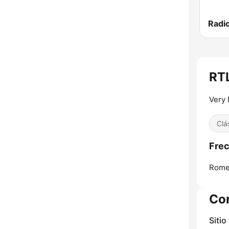
Radio
RTL
Very
Clá
Frec
Rome
Co
Sitio