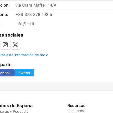
ción:
via Clara Maffei, 14/A
fono:
+39 378 378 102 5
:
info@rtl.it
s sociales
liza esta información de radio
artir
cebook
Twitter
dios de España
Recursos
Locutores
soras y Podcasts