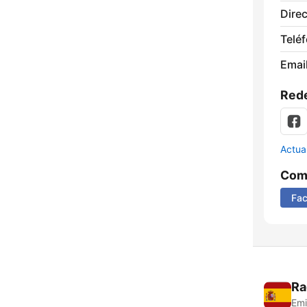
Direc
Telé
Email
Rede
Actua
Comp
Fa
Ra
Emi