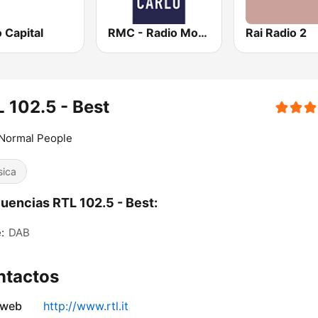
 Capital
RMC - Radio Monte Carlo
Rai Radio 2
 102.5 - Best
 Normal People
sica
uencias RTL 102.5 - Best:
:
DAB
ntactos
 web
http://www.rtl.it