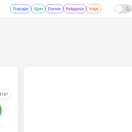
Trabajar
Gym
Dormir
Relajarse
Viaje
137