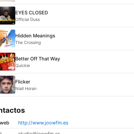
EYES CLOSED
Official Duss
Hidden Meanings
The Crossing
Better Off That Way
Quickie
Flicker
Niall Horan
ntactos
 web
http://www.joowfm.es
:
studio@joowfm.es