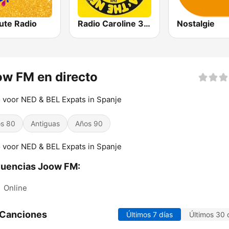
ute Radio
Radio Caroline 319
Nostalgie
w FM en directo
 voor NED & BEL Expats in Spanje
s 80
Antiguas
Años 90
 voor NED & BEL Expats in Spanje
cuencias Joow FM:
:
Online
 Canciones
Últimos 7 días
Últimos 30 