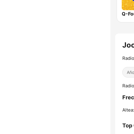
Q-Fo
Joo
Radio
Año
Radio
Fre
Altea
Top