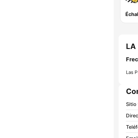
Échal
LA
Fre
Las P
Co
Sitio
Direc
Telé