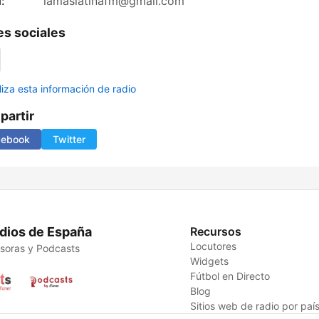
:
lamaslatinafm@gmail.com
s sociales
liza esta información de radio
artir
cebook
Twitter
dios de España
Recursos
Locutores
soras y Podcasts
Widgets
Fútbol en Directo
Blog
Sitios web de radio por paí