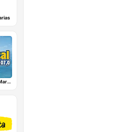
rias
Tropical FM Marbella 107.0