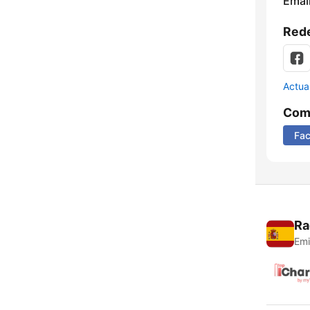
Email
Rede
Actua
Comp
Fa
Ra
Emi