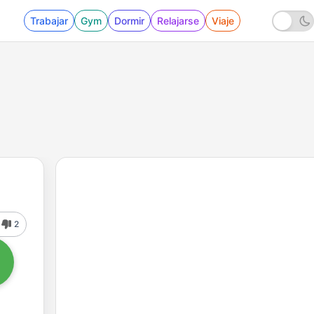
Trabajar
Gym
Dormir
Relajarse
Viaje
2