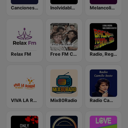
Canciones Inolvidables
Inolvidable FM
Melancolia FM
Relax FM
Free FM Chill
Radio, Regreso a los 80 y 90
VIVA LA RUMBA Rumba Española
Mix80Radio
Radio Camilo Sesto