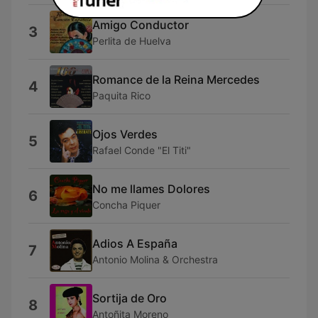
Amigo Conductor
3
Perlita de Huelva
Romance de la Reina Mercedes
4
Paquita Rico
Ojos Verdes
5
Rafael Conde "El Titi"
No me llames Dolores
6
Concha Piquer
Adios A España
7
Antonio Molina & Orchestra
Sortija de Oro
8
Antoñita Moreno