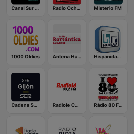
Canal Sur Radio Música
Radio Ochentas España
Misterio FM
1000 Oldies
Antena Huelva Radio Romantica
Hispanidade Radio
Cadena SER Gijón
Radiole Costa de la Luz
Rádio 80 FM - Anos 80