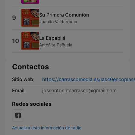
Su Primera Comunión
9
Juanito Valderrama
La Espabilá
10
Antoñita Peñuela
Contactos
Sitio web
https://carrascomedia.es/las40encoplas
Email:
joseantoniocarrasco@gmail.com
Redes sociales
Actualiza esta información de radio