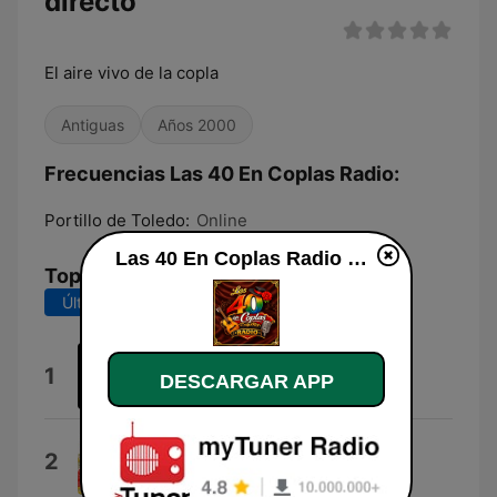
directo
El aire vivo de la copla
Antiguas
Años 2000
Frecuencias Las 40 En Coplas Radio:
Portillo de Toledo:
Online
Las 40 En Coplas Radio en vivo
Top Canciones
Últimos 7 días
Últimos 30 días
Capote de Grana y Oro
1
DESCARGAR APP
Juanita Reina
Campanera
2
Ana María