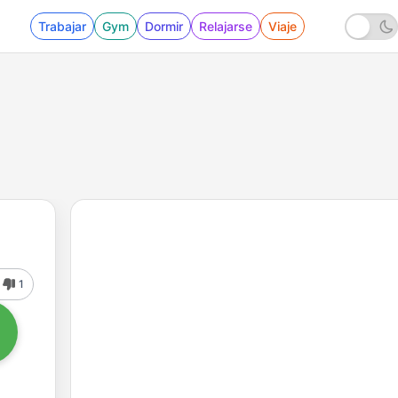
Trabajar
Gym
Dormir
Relajarse
Viaje
1