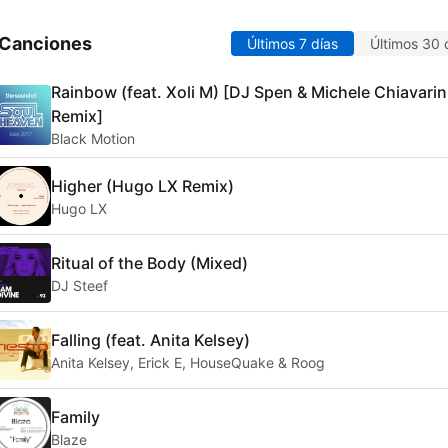
 Canciones
Últimos 7 días
Últimos 30 
Rainbow (feat. Xoli M) [DJ Spen & Michele Chiavarin
Remix]
Black Motion
Higher (Hugo LX Remix)
Hugo LX
Ritual of the Body (Mixed)
DJ Steef
Falling (feat. Anita Kelsey)
Anita Kelsey, Erick E, HouseQuake & Roog
Family
Blaze