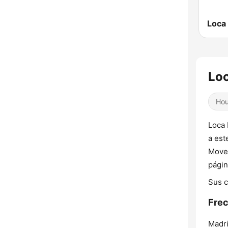
Loca
Loc
Ho
Loca 
a est
Movem
págin
Sus c
Frec
Madri