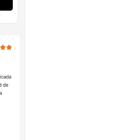
s
icada
d de
a