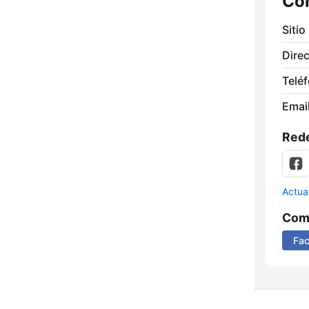
Co
Sitio
Direc
Telé
Email
Rede
Actua
Comp
Fa