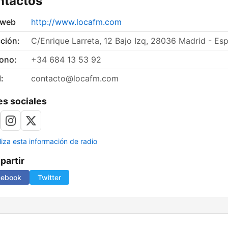
ntactos
 web
http://www.locafm.com
ción:
C/Enrique Larreta, 12 Bajo Izq, 28036 Madrid - Es
fono:
+34 684 13 53 92
:
contacto@locafm.com
s sociales
liza esta información de radio
artir
cebook
Twitter