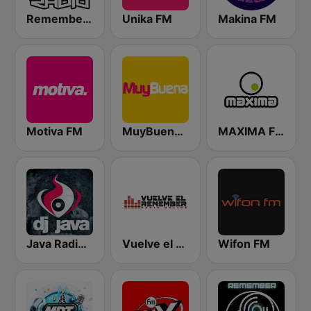
Remember Last Radio
Unika FM
Makina FM
Motiva FM
MuyBuena Valencia
MAXIMA FM
Java Radio Remember
Vuelve el Remember - Radio Online
Wifon FM