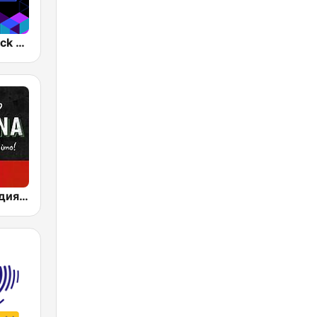
Kiss FM - Black 18+ (Кис ФМ)
Радио Мелодия (Radio Melodia Italiano)