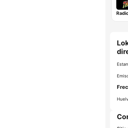
Lok
dir
Estam
Emiso
Frec
Huelv
Co