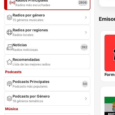
Radios Principales
2808
Radios más escuchadas
Radios por género
Emisor
15 géneros musicales
Radios por regiones
Radios locales
Noticias
292
Radios noticiosas
Recomendadas
Lista de las mejores radios
Podcasts
Form
Podcasts Principales
50
Podcasts más populares
Podcasts por Género
18 géneros temáticos
Música