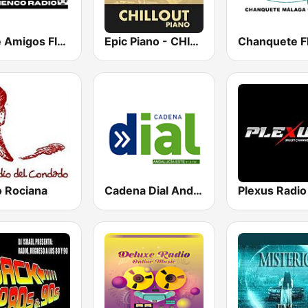
Entre Amigos Flamenco Radio
Epic Piano - CHILLOUT PIANO
o Rociana
Cadena Dial Andalucía Este 91.8 FM