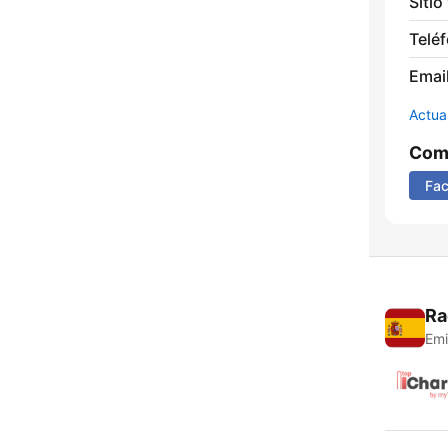
Sitio
Telé
Email
Actua
Comp
Fa
Ra
Emi