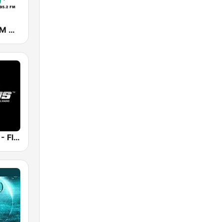
Chanquete FM Málaga
Plexus Radio - Flamenco Spain