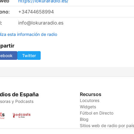
 web
https://lokuraradio.es/
fono:
+34744658994
:
info@lokuraradio.es
liza esta información de radio
artir
cebook
Twitter
dios de España
Recursos
Locutores
soras y Podcasts
Widgets
Fútbol en Directo
Blog
Sitios web de radio por paí