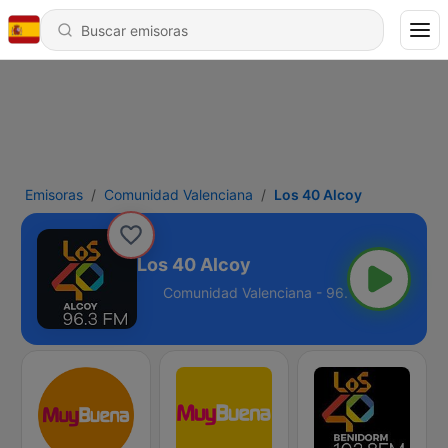
Emisoras
Comunidad Valenciana
Los 40 Alcoy
Los 40 Alcoy
enciana - 96.3 FM