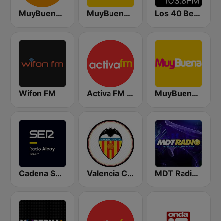
MuyBuena - Alicante
MuyBuena Valencia
Los 40 Benidorm
Wifon FM
Activa FM - Alicante
MuyBuena Murcia
Cadena Ser (Alcoy)
Valencia CF Radio
MDT Radio Alicante