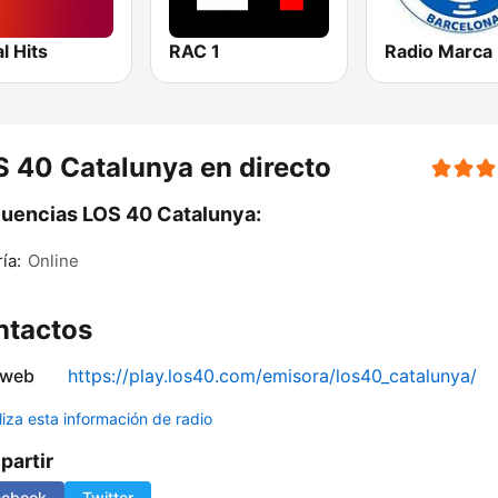
al Hits
RAC 1
 40 Catalunya en directo
uencias LOS 40 Catalunya:
ía:
Online
ntactos
 web
https://play.los40.com/emisora/los40_catalunya/
liza esta información de radio
artir
cebook
Twitter