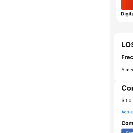
Digit
LOS
Frec
Almer
Co
Sitio
Actua
Comp
Fa