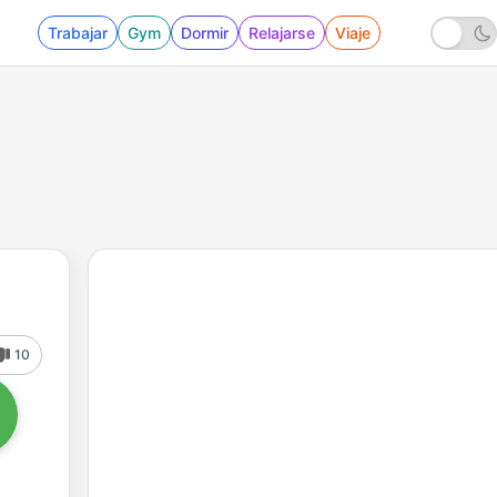
Trabajar
Gym
Dormir
Relajarse
Viaje
10