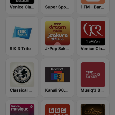
Venice Classic Radio | VCR Auditorium
Super Sport FM
1.FM - Baroque
RIK 3 Trito
J-Pop Sakura 懐かしい
Venice Classic Radio | VCR Classica+
Classical Music Radio
Kanali 98.6 FM
Musiq'3 Baroque (RTBF)