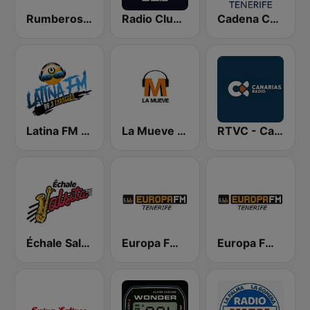
Rumberos FM
Radio Club Tenerife SER
Cadena COPE Tenerife
Latina FM Zaragoza
La Mueve FM
RTVC - Canarias Radio
Échale Salsita
Europa FM Tenerife 104.7 FM
Europa FM Tenerife 103.3