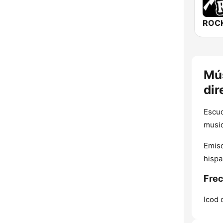
ROCK
Mús
dir
Escuc
music
Emiso
hispa
Frec
Icod 