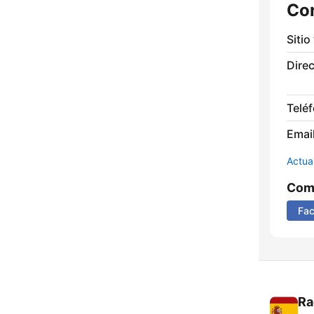
Co
Sitio
Direc
Telé
Email
Actua
Comp
Fa
Ra