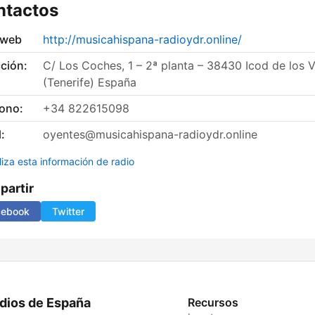
ntactos
 web
http://musicahispana-radioydr.online/
ción:
C/ Los Coches, 1 – 2ª planta – 38430 Icod de los 
(Tenerife) España
fono:
+34 822615098
:
oyentes@musicahispana-radioydr.online
liza esta información de radio
artir
cebook
Twitter
dios de España
Recursos