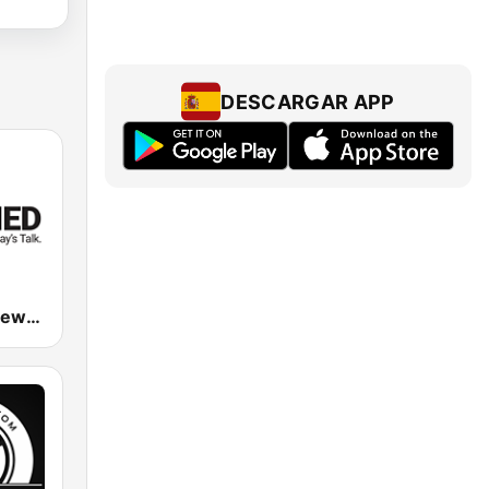
DESCARGAR APP
880 Global News CHED AM