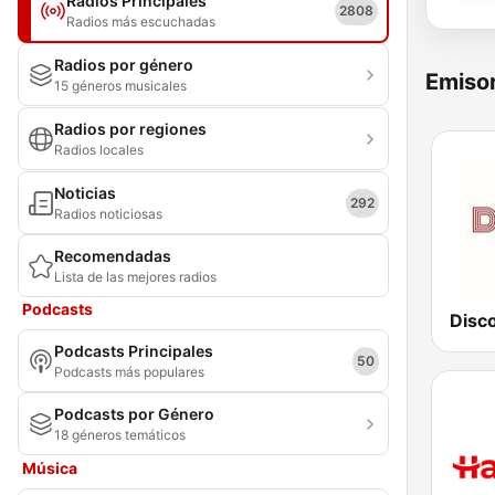
Radios Principales
2808
Radios más escuchadas
Radios por género
Emisor
15 géneros musicales
Radios por regiones
Radios locales
Noticias
292
Radios noticiosas
Recomendadas
Lista de las mejores radios
Podcasts
Disc
Podcasts Principales
50
Podcasts más populares
Podcasts por Género
18 géneros temáticos
Música