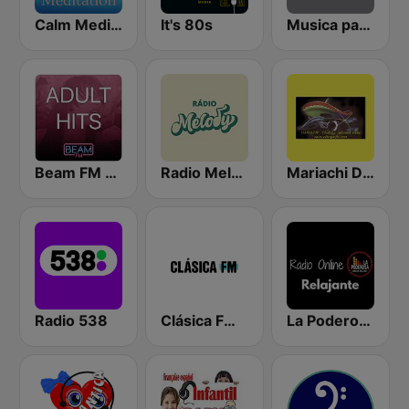
Calm Meditation
It's 80s
Musica para ver llover
Beam FM - Adult Hits
Radio Melody
Mariachi Digital
Radio 538
Clásica FM Radio
La Poderosa Radio Online Relajante