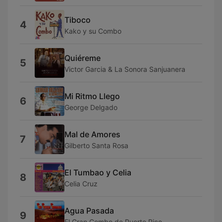
Tiboco
4
Kako y su Combo
Quiéreme
5
Victor Garcia & La Sonora Sanjuanera
Mi Ritmo Llego
6
George Delgado
Mal de Amores
7
Gilberto Santa Rosa
El Tumbao y Celia
8
Celia Cruz
Agua Pasada
9
El Gran Combo de Puerto Rico