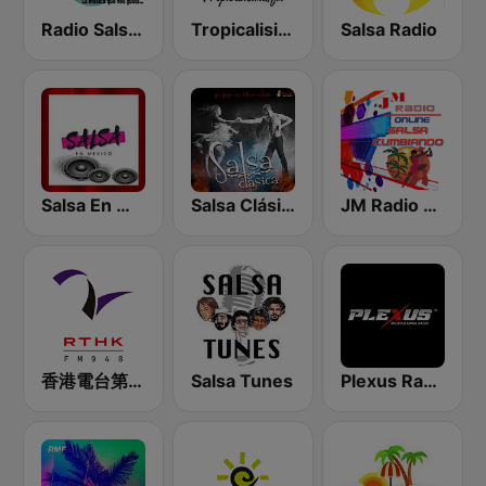
Radio Salsa México
Tropicalisima.fm - Salsa
Salsa Radio
Salsa En Mexico
Salsa Clásica
JM Radio Salsa Cumbiando
香港電台第二台 RTHK Radio 2
Salsa Tunes
Plexus Radio - Flamenco Spain