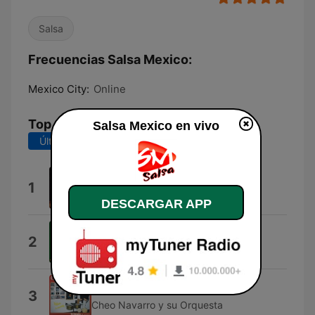
Salsa
Frecuencias Salsa Mexico:
Mexico City:
Online
Top Canciones
Salsa Mexico en vivo
Últimos 7 días
Últimos 30 días
Tabaco Con Metales
1
Tabaco y Sus Metales
DESCARGAR APP
Guanguanco Cabala
2
Mickey Cora y Orquesta Cabala
Guarara
3
Cheo Navarro y su Orquesta