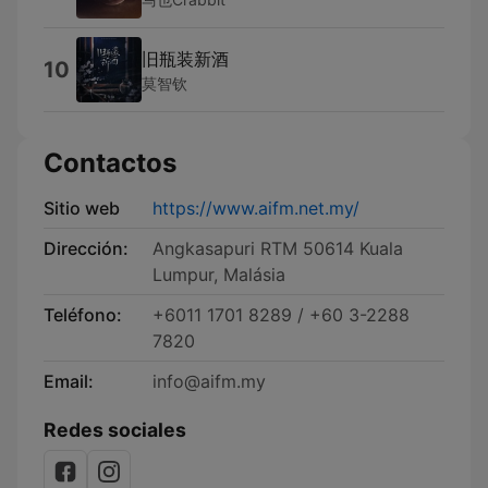
旧瓶装新酒
10
莫智钦
Contactos
Sitio web
https://www.aifm.net.my/
Dirección:
Angkasapuri RTM 50614 Kuala
Lumpur, Malásia
Teléfono:
+6011 1701 8289 / +60 3-2288
7820
Email:
info@aifm.my
Redes sociales