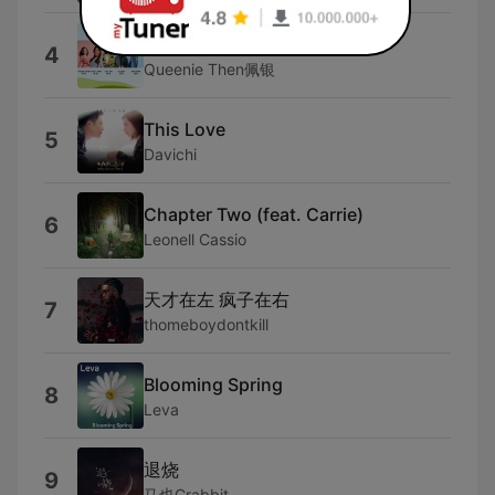
爱有力量
4
Queenie Then佩银
This Love
5
Davichi
Chapter Two (feat. Carrie)
6
Leonell Cassio
天才在左 疯子在右
7
thomeboydontkill
Blooming Spring
8
Leva
退烧
9
马也Crabbit