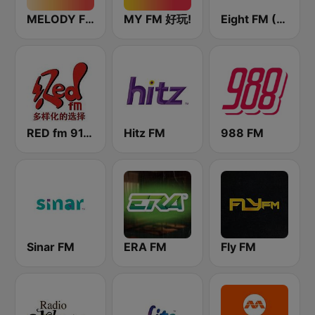
MELODY FM
MY FM 好玩!
Eight FM (One FM 881)
RED fm 91.9 中文台
Hitz FM
988 FM
Sinar FM
ERA FM
Fly FM