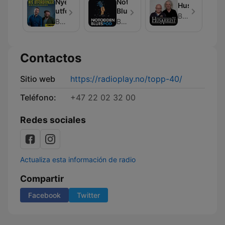
Nye
Notodden
Husarrest
utfordringer
BluesPod
Bauer Media
Bauer Media
Bauer Media
Contactos
Sitio web
https://radioplay.no/topp-40/
Teléfono:
+47 22 02 32 00
Redes sociales
Actualiza esta información de radio
Compartir
Facebook
Twitter