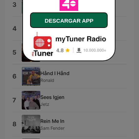
Effortlessly Epic
3
Scorched Score
DESCARGAR APP
747 (Strangers In the Night)
4
Saxon
Himmelen Brenner
5
Bailltak
Hånd I Hånd
6
Ronald
Sees Igjen
7
Jetz
Rein Me In
8
Sam Fender