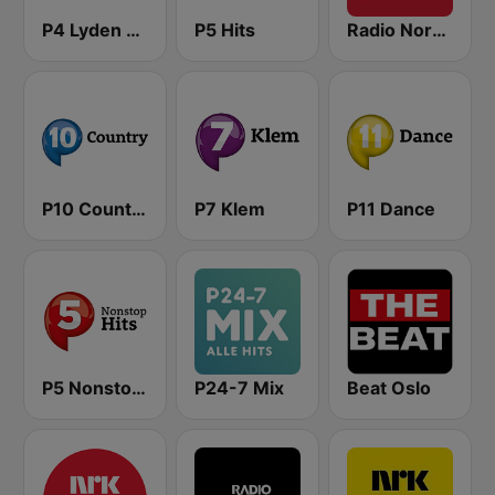
P4 Lyden av Norge
P5 Hits
Radio Norge
P10 Country
P7 Klem
P11 Dance
P5 Nonstop Hits
P24-7 Mix
Beat Oslo