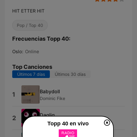
HIT ETTER HIT
Pop / Top 40
Frecuencias Topp 40:
Oslo:
Online
Top Canciones
Últimos 7 días
Últimos 30 días
Babydoll
1
Dominic Fike
Daglig
2
Ari Bajgora
Topp 40 en vivo