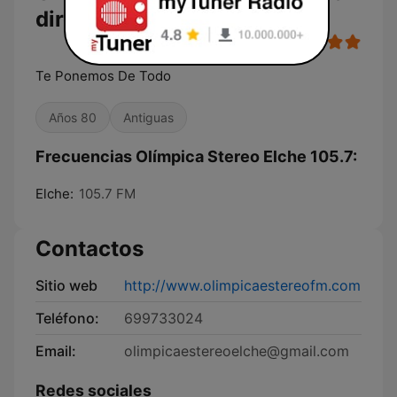
directo
Te Ponemos De Todo
Años 80
Antiguas
Frecuencias Olímpica Stereo Elche 105.7:
Elche:
105.7 FM
Contactos
Sitio web
http://www.olimpicaestereofm.com
Teléfono:
699733024
Email:
olimpicaestereoelche@gmail.com
Redes sociales