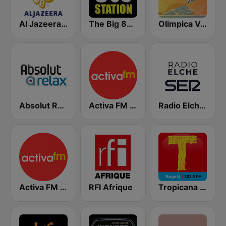
Al Jazeera Arabic (قناة الجزيرة)
The Big 80s Station
Olimpica Valencia
Absolut Relax
Activa FM - Alicante
Radio Elche SER
Activa FM - Elche
RFI Afrique
Tropicana Bogotá