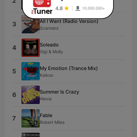
2
Wintermute
All I Want (Radio Version)
3
Scanners
Soleado
4
Gigi & Molly
My Emotion (Trance Mix)
5
Kaikoo
Summer Is Crazy
6
Alexia
Fable
7
Robert Miles