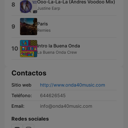
Ooo-La-La-La (Andres Voodoo Mix)
8
Justine Earp
Paris
9
Remies
Intro la Buena Onda
10
La Buena Onda Crew
Contactos
Sitio web
http://www.onda40music.com
Teléfono:
644626545
Email:
info@onda40music.com
Redes sociales